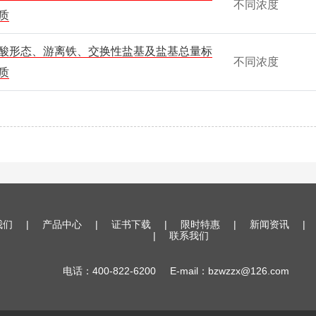
不同浓度
质
酸形态、游离铁、交换性盐基及盐基总量标
不同浓度
质
我们
|
产品中心
|
证书下载
|
限时特惠
|
新闻资讯
|
|
联系我们
电话：400-822-6200 E-mail：bzwzzx@126.com