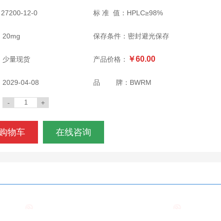
：
27200-12-0
标 准 值：
HPLC≥98%
：
20mg
保存条件：
密封避光保存
￥60.00
：
少量现货
产品价格：
：
2029-04-08
品 牌：
BWRM
：
-
+
购物车
在线咨询