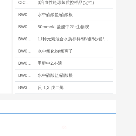
CICCFTQC-11-01
β溶血性链球菌质控样品(定性)
BW02073b-6
水中硫酸盐/硫酸根
BW02550-1
50mmol/L盐酸中2种生物胺
BW6123
11种元素混合水质标样/镓/铟/铱/钼/钯/铂/锑/锡/钛/钨/锆
BW09054-7
水中氯化物/氯离子
BW02624
甲醇中2,4-滴
BW02073a-6
水中硫酸盐/硫酸根
BW3418
反-1,3-戊二烯
BW10002-4
水中蔗糖
BW02073c-6
水中硫酸盐/硫酸根
BW013024-1
水中氰