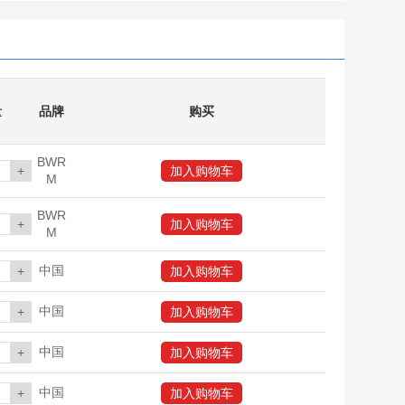
SH-00479-1
氯化铵标准溶液
ZKQC7997
大米粉中铬质控样品
ZKQC8637
大米粉中锡质控样品
BW5326a-1
3种元素混合/铍/铟/铋
量
品牌
购买
ZKQC8498
蜜饯中6种色素/柠檬黄/日落黄/胭脂红/亮蓝/苋菜红/新红质控样品
BWR
+
加入购物车
M
ZKQC6654
饲料中亚硝酸盐质控样品
BWR
BW00773a-6
水中二氧化硅
+
加入购物车
M
中国
+
加入购物车
中国
+
加入购物车
中国
+
加入购物车
中国
+
加入购物车