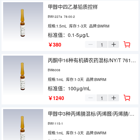
甲醇中四乙基铅质控样
BW1227a
78-00-2
规格:1.5mL
库存:1-3天
品牌:BWRM
标准值：0.1-5μg/L

￥380


丙酮中16种有机磷农药混标/NY/T 761-2008
BW6008
规格:1mL
库存:1-3天
品牌:BWRM
标准值：100μg/mL

￥1240


甲醇中3种丙烯腈混标/丙烯醛/丙烯腈/乙腈/HJ679-2013
BW1115-1
规格:1mL
库存:1-3天
品牌:BWRM