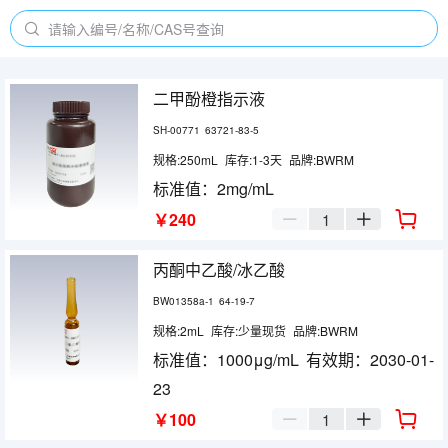

产品中心

请输入编号/名称/CAS号查询
二甲酚橙指示液
SH-00771
63721-83-5
规格:250mL
库存:1-3天
品牌:BWRM
标准值：2mg/mL

￥240


丙酮中乙酸/冰乙酸
BW01358a-1
64-19-7
规格:2mL
库存:少量现货
品牌:BWRM
标准值：1000μg/mL
有效期：2030-01-
23

￥100

