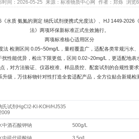
时间：2026-05-25
来源：标准物质中心网
作者：郑烁
浏览6
48-2026《水质 氨氮的测定 纳氏试剂便携式光度法》、HJ 1449-
法》两项环保新标准正式生效施行。
两项标准核心适用区分
氏试剂光度法 检测区间 0.05~50mg/L，量程覆盖广，适配各类常
度法 抗干扰性能优异，检出下限更低，区间 0.02~20mg/L，更
点，对方法验证、仪器校准、样品质控、配套试剂的合规性要求
系升级，万佳标物针对性打造全套适配产品，全方位贴合新规检
纳氏试剂HgCl2-KI-KOH/HJ535
2009
水中酒石酸钾钠
500g/L
水中硫代硫酸钠
3.5g/L