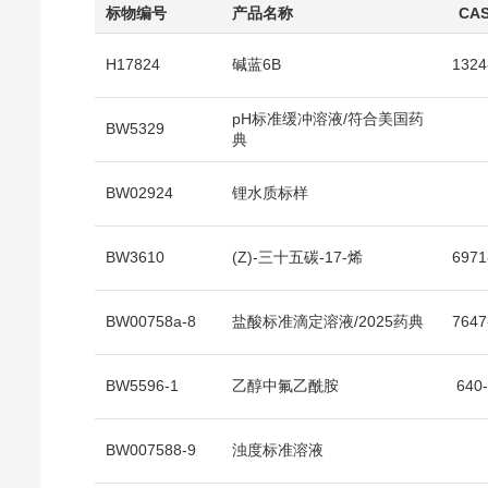
标物编号
产品名称
CAS
H17824
碱蓝6B
1324
pH标准缓冲溶液/符合美国药
BW5329
典
BW02924
锂水质标样
BW3610
(Z)-三十五碳-17-烯
6971
BW00758a-8
盐酸标准滴定溶液/2025药典
7647
BW5596-1
乙醇中氟乙酰胺
640-
BW007588-9
浊度标准溶液