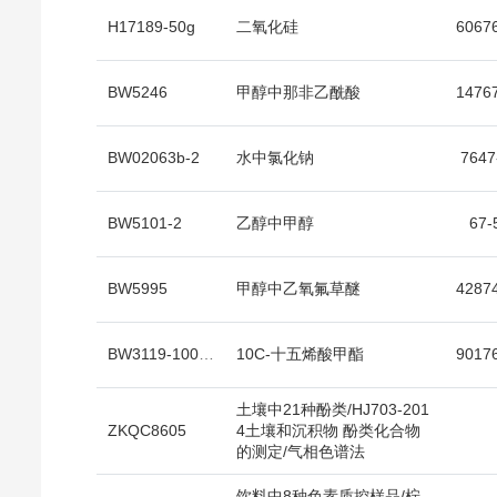
H17189-50g
二氧化硅
BW5246
甲醇中那非乙酰酸
BW02063b-2
水中氯化钠
7647
BW5101-2
乙醇中甲醇
67-
BW5995
甲醇中乙氧氟草醚
BW3119-100mg
10C-十五烯酸甲酯
土壤中21种酚类/HJ703-201
ZKQC8605
4土壤和沉积物 酚类化合物
的测定/气相色谱法
饮料中8种色素质控样品/柠