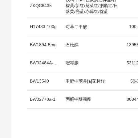
ZKQC6435
檬黄/新红/苋菜红/胭脂红/日
落黄/亮蓝/赤藓红/靛蓝
H17433-100g
对苯二甲酸
100-
BW1894-5mg
石松醇
BW02484A-10mg
嘧霉胺
53112
BW13540
甲醇中苯并[a]芘标样
50-
BW02778a-1
丙酮中醚菊酯